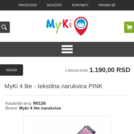
PROIZVODI
NOVOSTI
KONTAKTI
PRIJAVI SE
KORPA
PRETRAGA
Korpa je prazna
1.190,00 RSD
NAZAD
1.300,00 RSD
MyKi 4 lite - tekstilna narukvica PINK
Kataloški broj:
R0126
Brand:
Myki 4 lite narukvice