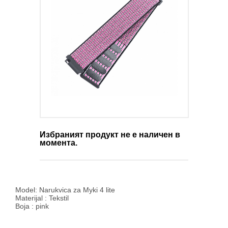
Избраният продукт не е наличен в
момента.
Model: Narukvica za Myki 4 lite
Materijal : Tekstil
Boja : pink